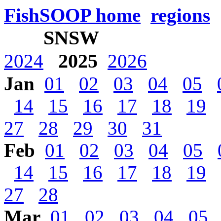
FishSOOP home
regions
SNSW
2025
2024
2026
Jan
01
02
03
04
05
14
15
16
17
18
19
27
28
29
30
31
Feb
01
02
03
04
05
14
15
16
17
18
19
27
28
Mar
01
02
03
04
05