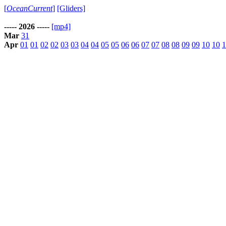
[
OceanCurrent
]
[Gliders]
----- 2026 -----
[mp4]
Mar
31
Apr
01
01
02
02
03
03
04
04
05
05
06
06
07
07
08
08
09
09
10
10
1